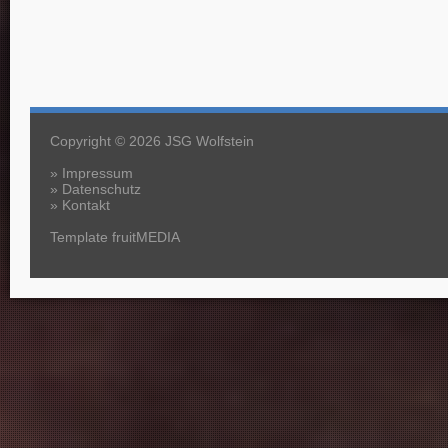
Copyright © 2026 JSG Wolfstein
»
Impressum
»
Datenschutz
»
Kontakt
Template fruitMEDIA